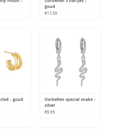
hiny moon -
Oorbellen 3 hartjes -
goud
€17,50
ircled - goud
Oorbellen special snake - zilver
N WINKELWAGEN
TOEVOEGEN AAN WINKELWAGEN
rcled - goud
Oorbellen special snake -
zilver
€9,95
kle star - goud
Oorbellen shot in the heart -