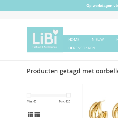
Op werkdagen vóór 
HOME
NIEUW
HERENSOKKEN
Producten getagd met oorbell
Oorbellen Olympic
Min: €
0
Max: €
20