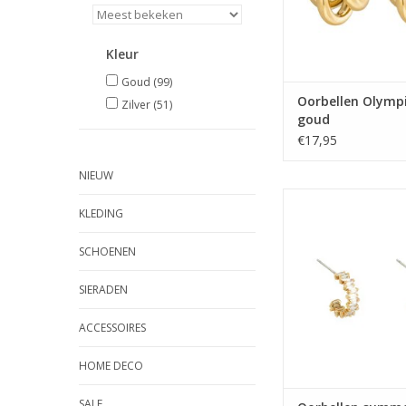
Kleur
Goud
(99)
Oorbellen Olympi
Zilver
(51)
goud
€17,95
NIEUW
Oorbellen summerti
KLEDING
TOEVOEGEN AAN WI
SCHOENEN
SIERADEN
ACCESSOIRES
HOME DECO
SALE