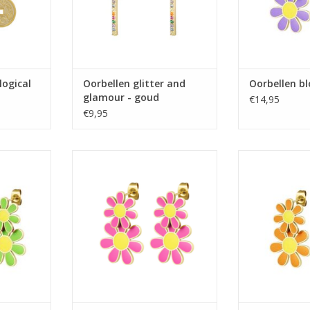
ogical
Oorbellen glitter and
Oorbellen bl
glamour - goud
€14,95
€9,95
 - groen
Oorbellen bloemen - roze
Oorbellen bl
NKELWAGEN
TOEVOEGEN AAN WINKELWAGEN
TOEVOEGEN AA