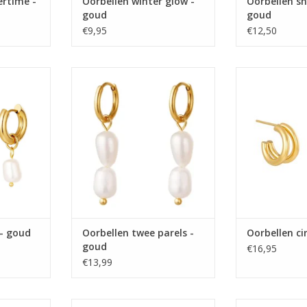
rtime -
Oorbellen winter glow -
Oorbellen s
goud
goud
€9,95
€12,50
 - goud
Oorbellen twee parels - goud
Oorbellen c
NKELWAGEN
TOEVOEGEN AAN WINKELWAGEN
TOEVOEGEN AA
 - goud
Oorbellen twee parels -
Oorbellen ci
goud
€16,95
€13,99
 - goud
Oorbellen zirconia star - goud
Oorbellen spar