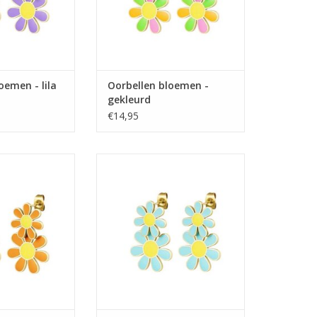
oemen - lila
Oorbellen bloemen -
gekleurd
€14,95
oemen - oranje
Oorbellen bloemen - blauw
N WINKELWAGEN
TOEVOEGEN AAN WINKELWAGEN