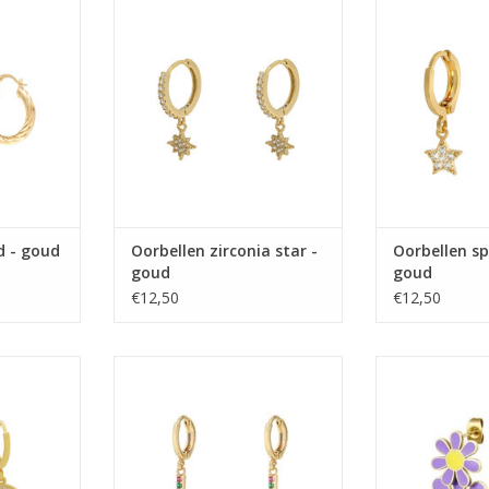
d - goud
Oorbellen zirconia star -
Oorbellen sp
goud
goud
€12,50
€12,50
cal coin -
Oorbellen glitter and glamour -
Oorbellen b
goud
TOEVOEGEN AA
NKELWAGEN