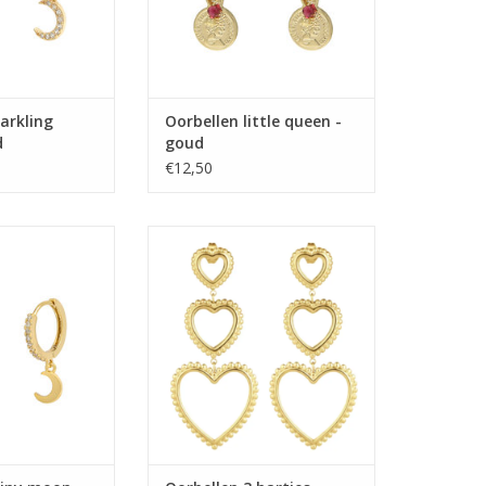
arkling
Oorbellen little queen -
d
goud
€12,50
ny moon - goud
Oorbellen 3 hartjes - goud
N WINKELWAGEN
TOEVOEGEN AAN WINKELWAGEN