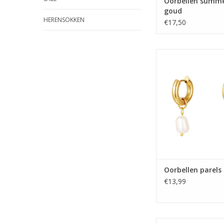
Oorbellen summe
goud
HERENSOKKEN
€17,50
Oorbellen parels
TOEVOEGEN AAN WI
Oorbellen parels
€13,99
Oorbellen twisted