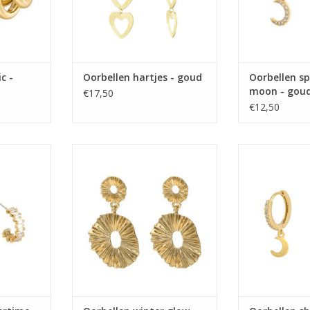
c -
Oorbellen hartjes - goud
Oorbellen sp
moon - gou
€17,50
€12,50
me - goud
Oorbellen winter glow - goud
Oorbellen shi
NKELWAGEN
TOEVOEGEN AA