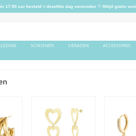
17:00 uur besteld = dezelfde dag verzonden ♡ Altijd gratis verz
KLEDING
SCHOENEN
SIERADEN
ACCESSOIRES
en
 - goud
Oorbellen hartjes - goud
Oorbellen spark
TOEVOEGEN AA