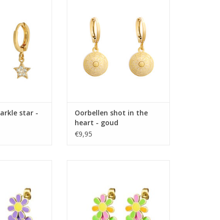
goud
TOEVOEGEN AAN WINKELWAGEN
arkle star -
Oorbellen shot in the
heart - goud
€9,95
loemen - lila
Oorbellen bloemen - gekleurd
N WINKELWAGEN
TOEVOEGEN AAN WINKELWAGEN