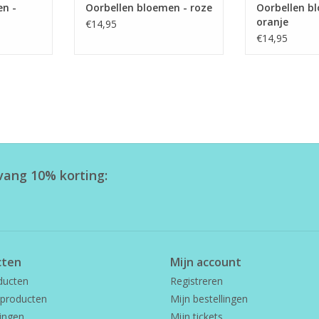
en -
Oorbellen bloemen - roze
Oorbellen b
oranje
€14,95
€14,95
tvang 10% korting:
cten
Mijn account
ducten
Registreren
producten
Mijn bestellingen
ingen
Mijn tickets