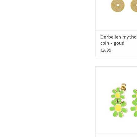
Oorbellen mythol
coin - goud
€9,95
Oorbellen bloemen
TOEVOEGEN AAN WI