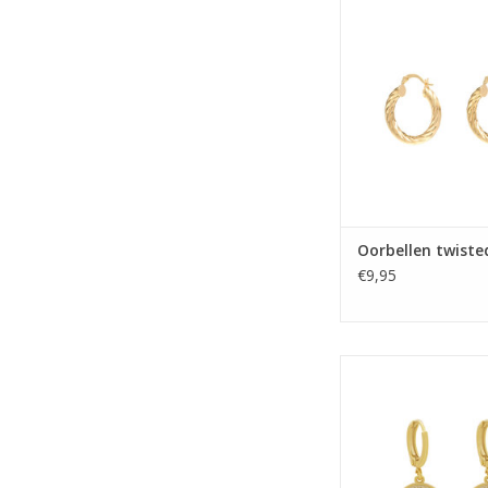
Oorbellen twiste
€9,95
Oorbellen mythologi
goud
TOEVOEGEN AAN WI