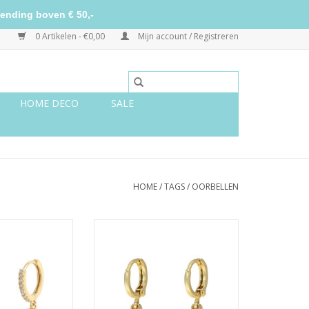
ending boven € 50,-
0 Artikelen - €0,00
Mijn account / Registreren
HOME DECO
SALE
HOME
/
TAGS
/
OORBELLEN
ling moon - goud
Oorbellen little queen - goud
N WINKELWAGEN